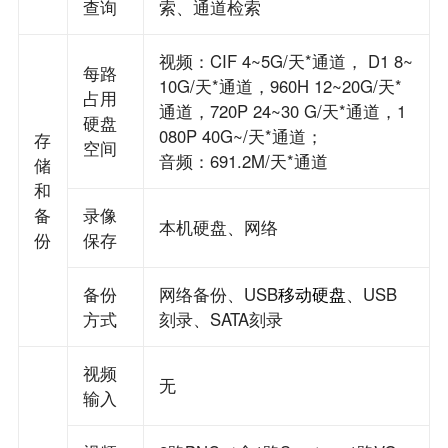
查询
索、通道检索
视频：CIF 4~5G/天*通道， D1 8~
每路
10G/天*通道，960H 12~20G/天*
占用
通道，720P 24~30 G/天*通道，1
硬盘
080P 40G~/天*通道；
存
空间
音频：691.2M/天*通道
储
和
备
录像
本机硬盘、网络
份
保存
备份
网络备份、USB
移动硬盘
、USB
方式
刻录、SATA刻录
视频
无
输入