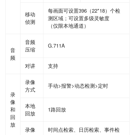
每画面可设置396（22*18）个检
移动
测区域；可设置多级灵敏度
侦测
（仅限本地通道）
音频
G.711A
压缩
音
频
对讲
支持
录像
手动>报警>动态检测>定时
方式
录
像
本地
和
1路回放
回放
回
放
录像
时间点检索、日历检索、事件检