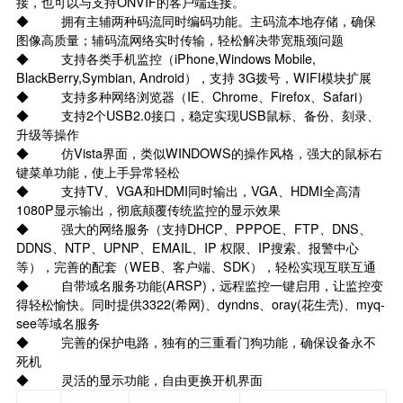
接，也可以与支持ONVIF的客户端连接。
◆ 拥有主辅两种码流同时编码功能。主码流本地存储，确保
图像高质量；辅码流网络实时传输，轻松解决带宽瓶颈问题
◆ 支持各类手机监控（iPhone,Windows Mobile,
BlackBerry,Symbian, Android），支持 3G拨号，WIFI模块扩展
◆ 支持多种网络浏览器（IE、Chrome、Firefox、Safari）
◆ 支持2个USB2.0接口，稳定实现USB鼠标、备份、刻录、
升级等操作
◆ 仿Vista界面，类似WINDOWS的操作风格，强大的鼠标右
键菜单功能，使上手异常轻松
◆ 支持TV、VGA和HDMI同时输出，VGA、HDMI全高清
1080P显示输出，彻底颠覆传统监控的显示效果
◆ 强大的网络服务（支持DHCP、PPPOE、FTP、DNS、
DDNS、NTP、UPNP、EMAIL、IP 权限、IP搜索、报警中心
等），完善的配套（WEB、客户端、SDK），轻松实现互联互通
◆ 自带域名服务功能(ARSP)，远程监控一键启用，让监控变
得轻松愉快。同时提供3322(希网)、dyndns、oray(花生壳)、myq-
see等域名服务
◆ 完善的保护电路，独有的三重看门狗功能，确保设备永不
死机
◆ 灵活的显示功能，自由更换开机界面