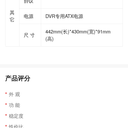
协议
其
电源
DVR专用ATX电源
它
442mm(长)*430mm(宽)*91mm
尺 寸
(高)
产品评分
*
外 观
*
功 能
*
稳定度
*
性价比