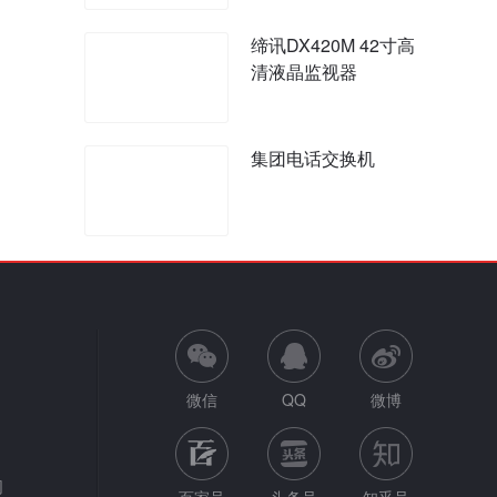
缔讯DX420M 42寸高
清液晶监视器
集团电话交换机
微信
QQ
微博
网