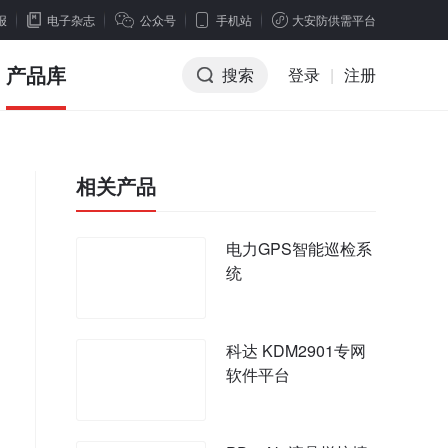
报
电子杂志
公众号
手机站
大安防供需平台
产品库
搜索
登录
|
注册
相关产品
电力GPS智能巡检系
统
科达 KDM2901专网
软件平台