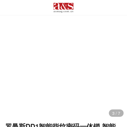
3
/
7
罗曼斯DD1智能指纹密码一体锁 智能