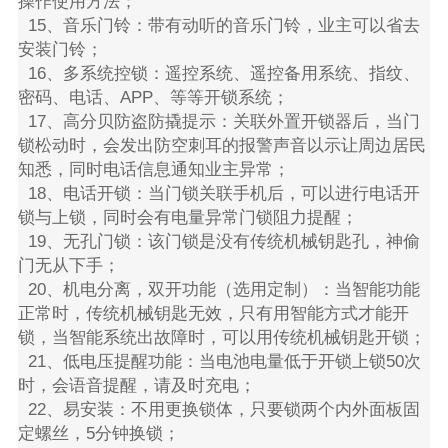
操作使用方法；
15、音乐门铃：带有动听的音乐门铃，业主可以省去
安装门铃；
16、多系统控锁：遥控系统、遥控备用系统、指纹、
密码、电话、APP、等等开锁系统；
17、高分贝防盗防撬提示：关联外置开锁器后，当门
锁松动时，会发出防空刺耳的报警声音以示让周边居民
知悉，同时电话信息通知业主异常；
18、电话开锁：当门锁关联手机后，可以进行电话开
锁与上锁，同时会有电量异常门锁阻力提醒；
19、无孔门锁：该门锁是没有传统机械钥匙孔，神偷
门无从下手；
20、机电分离，双开功能（选用定制）：当智能功能
正常时，传统机械钥匙无效，只有用智能方式才能开
锁，当智能系统出故障时，可以用传统机械钥匙开锁；
21、低电压提醒功能：当电池电量低于开锁上锁50次
时，会语音提醒，请及时充电；
22、易安装：不用更换锁体，只要锁两个内外面板固
定螺丝，5分钟换锁；