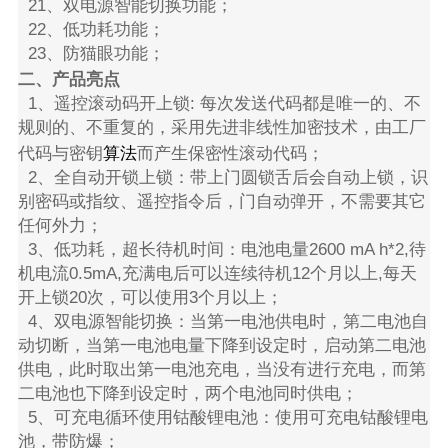
21、双电源智能切换功能；
22、低功耗功能；
23、防猫眼功能；
二、产品亮点
1、遥控滚动码开上锁: 每次发送代码都是唯一的、不
规则的、不重复的，采用先进非线性加密技术，由工厂
算法
代码与密钥
而产生保密性滚动代码；
2、全自动开锁上锁：带上门圆锁舌后会自动上锁，识
别密码或指纹、遥控指令后，门自动弹开，不需要其它
任何外力；
3、低功耗，超长待机时间：电池电量2600 mA h*2,待
机电流0.5mA,充满电后可以连续待机12个月以上,每天
开上锁20次，可以使用3个月以上；
4、双电源智能切换：当第一电池供电时，第二电池自
动切断，当第一电池电量下降到设定时，启动第二电池
供电，此时取出第一电池充电，当没有进行充电，而第
二电池也下降到设定时，两个电池同时供电；
5、可充电循环使用钴酸锂电池：使用可充电钴酸锂电
池，带防爆；