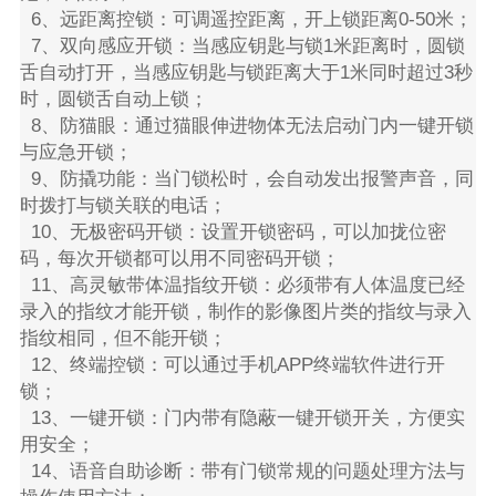
6、远距离控锁：可调遥控距离，开上锁距离0-50米；
7、双向感应开锁：当感应钥匙与锁1米距离时，圆锁
舌自动打开，当感应钥匙与锁距离大于1米同时超过3秒
时，圆锁舌自动上锁；
8、防猫眼：通过猫眼伸进物体无法启动门内一键开锁
与应急开锁；
9、防撬功能：当门锁松时，会自动发出报警声音，同
时拨打与锁关联的电话；
10、无极密码开锁：设置开锁密码，可以加拢位密
码，每次开锁都可以用不同密码开锁；
11、高灵敏带体温指纹开锁：必须带有人体温度已经
录入的指纹才能开锁，制作的影像图片类的指纹与录入
指纹相同，但不能开锁；
12、终端控锁：可以通过手机APP终端软件进行开
锁；
13、一键开锁：门内带有隐蔽一键开锁开关，方便实
用安全；
14、语音自助诊断：带有门锁常规的问题处理方法与