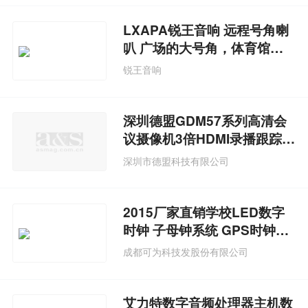
LXAPA锐王音响 远程号角喇
叭 广场的大号角，体育馆号
角
锐王音响
深圳德盟GDM57系列高清会
议摄像机3倍HDMI录播跟踪摄
像机
深圳市德盟科技有限公司
2015厂家直销学校LED数字
时钟 子母钟系统 GPS时钟系
统
成都可为科技发股份有限公司
艾力特数字音频处理器主机数