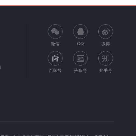
微信
QQ
微博
网
百家号
头条号
知乎号