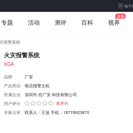
电子
专题
活动
测评
百科
视界
灾报警系统
火灾报警系统
XGA
品牌
广安
产品类别
电话报警主机
所属企业
深圳市 欣广安 科技有限公司
未评分
用户评分
专家点评
联系人：王波 手机：18718923870